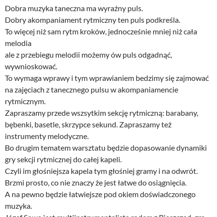
Dobra muzyka taneczna ma wyraźny puls.
Dobry akompaniament rytmiczny ten puls podkreśla.
To więcej niż sam rytm kroków, jednocześnie mniej niż cała
melodia
ale z przebiegu melodii możemy ów puls odgadnąć,
wywnioskować.
To wymaga wprawy i tym wprawianiem bedzimy się zajmować
na zajęciach z tanecznego pulsu w akompaniamencie
rytmicznym.
Zapraszamy przede wszsytkim sekcję rytmiczną: barabany,
bębenki, basetle, skrzypce sekund. Zapraszamy też
instrumenty melodyczne.
Bo drugim tematem warsztatu będzie dopasowanie dynamiki
gry sekcji rytmicznej do całej kapeli.
Czyli im głośniejsza kapela tym głośniej gramy i na odwrót.
Brzmi prosto, co nie znaczy że jest łatwe do osiągnięcia.
A na pewno będzie łatwiejsze pod okiem doświadczonego
muzyka.