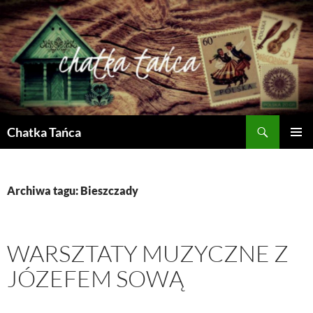
Przejdź
do
treści
Szukaj
Chatka Tańca
MENU
GŁÓWN
Archiwa tagu: Bieszczady
WARSZTATY MUZYCZNE Z
JÓZEFEM SOWĄ