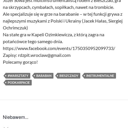
Józef Sowa jest multiinstrumentalistą rodem z Bieszczad, gra
na skrzypcach, cymbałach, sopiłkach, nawet na trombicie.
Ale specjalizuje się w grze na barabanie – w tej funkcji grywa z
najlepszymi muzykami z Polski i Ukrainy (Jacek Hałas, Siergiej
Ochrimczuk)
Na stałe gra w Kapeli Ozimkiewicza, z którą zagra na
potańcówce tego samego dnia.
https://www.facebook.com/events/1750350952099733/
Zapisy: rdzpit.wroclaw@gmail.com
Polecamy gorąco!
#WARSZTATY
BARABAN
BIESZCZADY
INSTRUMENTALNE
PODKARPACIE
Niebawem...