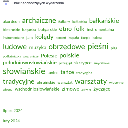
Brak nadchodzących wydarzenia.
Powiadomienie
archaiczne
bałkańśkie
akordeon
Bałkany
bałkańska
etno
folk
bułgarskie
instrumentalna
białoruskie
bułgarska
kolędy
jam
kupała
instrumentalne
koncert
Kurpie
ludowa
pieśni
obrzędowe
ludowe
muzyka
pląs
polskie
Polesie
podłaźniczka
pogranicze
południowosłowiańskie
skrzypce
przegląd
smyczkowe
słowiańskie
tańce
taniec
tradycyjna
warsztaty
tradycyjne
ukraińskie
warsztat
wiosenne
zimowe
życzące
wschodniosłowiańskie
wiosna
żniwne
lipiec 2024
luty 2024